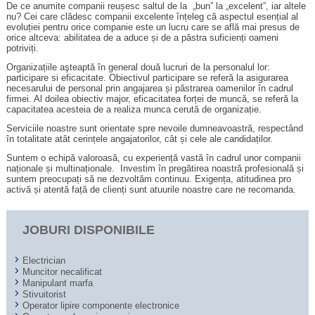
De ce anumite companii reușesc saltul de la „bun” la „excelent”, iar altele
nu? Cei care clădesc companii excelente înțeleg că aspectul esențial al
evoluției pentru orice companie este un lucru care se află mai presus de
orice altceva: abilitatea de a aduce și de a păstra suficienți oameni
potriviți.
Organizațiile aşteaptă în general două lucruri de la personalul lor:
participare si eficacitate. Obiectivul participare se referă la asigurarea
necesarului de personal prin angajarea și păstrarea oamenilor în cadrul
firmei. Al doilea obiectiv major, eficacitatea forței de muncă, se referă la
capacitatea acesteia de a realiza munca cerută de organizație.
Serviciile noastre sunt orientate spre nevoile dumneavoastră, respectând
în totalitate atât cerințele angajatorilor, cât și cele ale candidaților.
Suntem o echipă valoroasă, cu experiență vastă în cadrul unor companii
naționale și multinaționale. Investim în pregătirea noastră profesională și
suntem preocupați să ne dezvoltăm continuu. Exigența, atitudinea pro
activă și atentă față de clienți sunt atuurile noastre care ne recomanda.
JOBURI DISPONIBILE
Electrician
Muncitor necalificat
Manipulant marfa
Stivuitorist
Operator lipire componente electronice